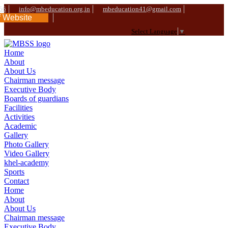
56
info@mbeducation.org.in
mbeducation41@gmail.com
f Website
Select Language
▼
Home
About
About Us
Chairman message
Executive Body
Boards of guardians
Facilities
Activities
Academic
Gallery
Photo Gallery
Video Gallery
khel-academy
Sports
Contact
Home
About
About Us
Chairman message
Executive Body