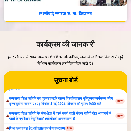
लक्ष्मीबाई स्मारक उ. मा. विद्यालय
वृक्षोत्सव- 2026
NEW
Parvati Vidya Peeth Organize Inter-School Competiton-2026
NEW
कार्यक्रम की जानकारी
सूचना:अंतर्राष्ट्रीय योग दिवस 21 जून 2026 प्रातः 7 बजे, स्थान पार्वती खेल अकादमी
NEW
,ग्वालियर
हमारे संस्थान में समय-समय पर शैक्षणिक, सांस्कृतिक, खेल एवं व्यक्तित्व विकास से जुड़े
विभिन्न कार्यक्रम आयोजित किए जाते हैं।
मध्यभारत शिक्षा समिति का प्रकल्प ऋषि गालव विश्वविद्यालय भूमिपूजन कार्यक्रम ज्येष्ठ
NEW
कृष्ण तृतीया सम्वत २०८३ दिनांक 4 मई 2026 सोमवार को प्रात: 9:30 बजे
सूचना बोर्ड
मध्यभारत शिक्षा समिति के खेल क्षेत्र में कार्य करने वाली संस्था पार्वती खेल अकादमी में
NEW
खेलों के प्रशिक्षण हेतु शिक्षको (कोचों)की आवश्यकता है
शिला पूजन यज्ञ हेतु ऑनलाइन पंजीयन प्रारम्‍भ
NEW
निविदा सूचना 20 अगस्‍त 2025
NEW