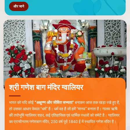
और जाने
श्री गणेश बाग मंदिर ग्वालियर
भारत को यदि कोई
“अक्षुण्ण और जीवित सभ्यता”
बनाकर आज तक खड़ा रखे हुए है,
तो उसका आधार केवल “धर्म” है। धर्म वह है जो हमें “मानव” बनाता है। गालव ऋषि
की तपोभूमि ग्वालियर शहर, कई एतिहासिक एवं धार्मिक स्थलों को समेटे है। ग्वालियर
का प्राचीनतम गणेशबाग मंदिर, 250 वर्ष पूर्व 1840 ई में स्थापित गणेश मंदिर है।