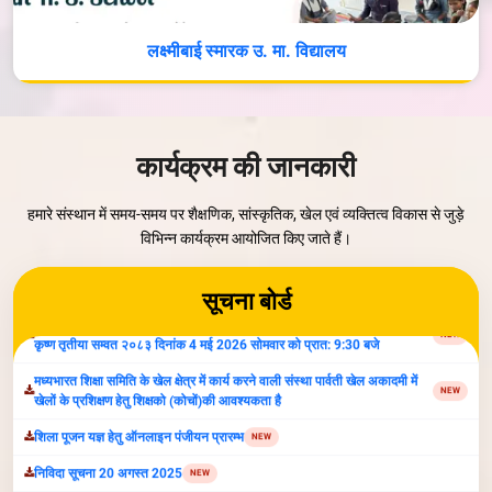
लक्ष्मीबाई स्मारक उ. मा. विद्यालय
वृक्षोत्सव- 2026
NEW
Parvati Vidya Peeth Organize Inter-School Competiton-2026
NEW
सूचना:अंतर्राष्ट्रीय योग दिवस 21 जून 2026 प्रातः 7 बजे, स्थान पार्वती खेल अकादमी
NEW
,ग्वालियर
कार्यक्रम की जानकारी
मध्यभारत शिक्षा समिति का प्रकल्प ऋषि गालव विश्वविद्यालय भूमिपूजन कार्यक्रम ज्येष्ठ
NEW
कृष्ण तृतीया सम्वत २०८३ दिनांक 4 मई 2026 सोमवार को प्रात: 9:30 बजे
हमारे संस्थान में समय-समय पर शैक्षणिक, सांस्कृतिक, खेल एवं व्यक्तित्व विकास से जुड़े
विभिन्न कार्यक्रम आयोजित किए जाते हैं।
मध्यभारत शिक्षा समिति के खेल क्षेत्र में कार्य करने वाली संस्था पार्वती खेल अकादमी में
NEW
खेलों के प्रशिक्षण हेतु शिक्षको (कोचों)की आवश्यकता है
सूचना बोर्ड
शिला पूजन यज्ञ हेतु ऑनलाइन पंजीयन प्रारम्‍भ
NEW
निविदा सूचना 20 अगस्‍त 2025
NEW