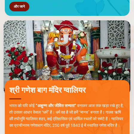
और जाने
श्री गणेश बाग मंदिर ग्वालियर
भारत को यदि कोई
“अक्षुण्ण और जीवित सभ्यता”
बनाकर आज तक खड़ा रखे हुए है,
तो उसका आधार केवल “धर्म” है। धर्म वह है जो हमें “मानव” बनाता है। गालव ऋषि
की तपोभूमि ग्वालियर शहर, कई एतिहासिक एवं धार्मिक स्थलों को समेटे है। ग्वालियर
का प्राचीनतम गणेशबाग मंदिर, 250 वर्ष पूर्व 1840 ई में स्थापित गणेश मंदिर है।