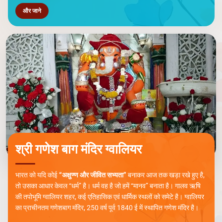
और जाने
श्री गणेश बाग मंदिर ग्वालियर
भारत को यदि कोई
“अक्षुण्ण और जीवित सभ्यता”
बनाकर आज तक खड़ा रखे हुए है,
तो उसका आधार केवल “धर्म” है। धर्म वह है जो हमें “मानव” बनाता है। गालव ऋषि
की तपोभूमि ग्वालियर शहर, कई एतिहासिक एवं धार्मिक स्थलों को समेटे है। ग्वालियर
का प्राचीनतम गणेशबाग मंदिर, 250 वर्ष पूर्व 1840 ई में स्थापित गणेश मंदिर है।