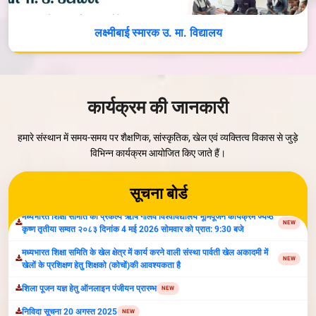
लक्ष्मीबाई स्मारक उ. मा. विद्यालय
वृक्षोत्सव- 2026
NEW
Parvati Vidya Peeth Organize Inter-School Competiton-2026
NEW
कार्यक्रम की जानकारी
सूचना:अंतर्राष्ट्रीय योग दिवस 21 जून 2026 प्रातः 7 बजे, स्थान पार्वती खेल अकादमी
NEW
,ग्वालियर
हमारे संस्थान में समय-समय पर शैक्षणिक, सांस्कृतिक, खेल एवं व्यक्तित्व विकास से जुड़े
मध्यभारत शिक्षा समिति का प्रकल्प ऋषि गालव विश्वविद्यालय भूमिपूजन कार्यक्रम ज्येष्ठ
विभिन्न कार्यक्रम आयोजित किए जाते हैं।
NEW
कृष्ण तृतीया सम्वत २०८३ दिनांक 4 मई 2026 सोमवार को प्रात: 9:30 बजे
मध्यभारत शिक्षा समिति के खेल क्षेत्र में कार्य करने वाली संस्था पार्वती खेल अकादमी में
NEW
सूचना बोर्ड
खेलों के प्रशिक्षण हेतु शिक्षको (कोचों)की आवश्यकता है
शिला पूजन यज्ञ हेतु ऑनलाइन पंजीयन प्रारम्‍भ
NEW
निविदा सूचना 20 अगस्‍त 2025
NEW